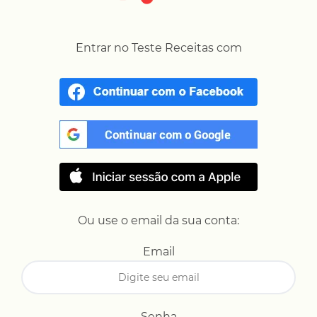
Entrar no Teste Receitas com
Ou use o email da sua conta:
Email
Senha