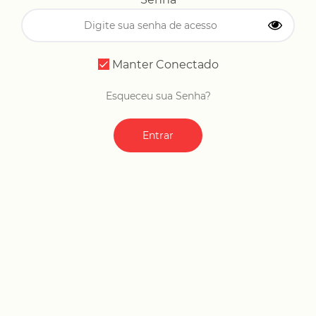
Manter Conectado
Esqueceu sua Senha?
Entrar