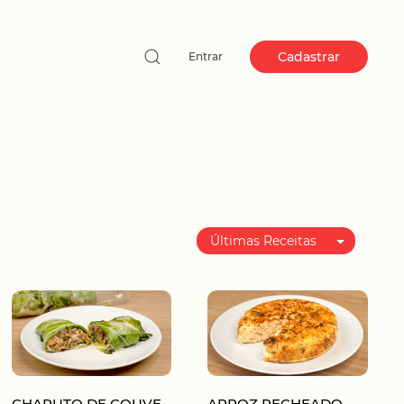
Cadastrar
Entrar
Últimas Receitas
Melhor avaliadas
Mais populares
CHARUTO DE COUVE
ARROZ RECHEADO