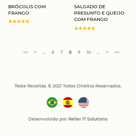
BRÓCOLIS COM
SALGADO DE
FRANGO
PRESUNTO E QUEIJO
COM FRANGO
<<
<
…
6
7
8
9
10
…
>
>>
Teste Receitas.
© 2021 Todos Direitos Reservados.
Desenvolvido por
Relier IT Solutions