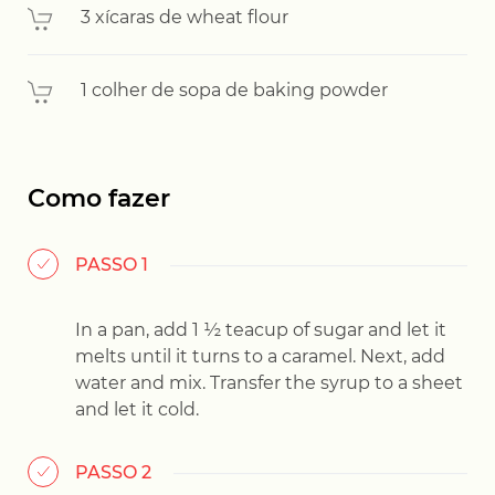
3 xícaras de wheat flour
1 colher de sopa de baking powder
Como fazer
PASSO 1
In a pan, add 1 ½ teacup of sugar and let it
melts until it turns to a caramel. Next, add
water and mix. Transfer the syrup to a sheet
and let it cold.
PASSO 2