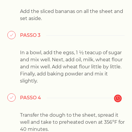
Add the sliced bananas on all the sheet and
set aside.
PASSO 3
In a bowl, add the egss, 1 ½ teacup of sugar
and mix well. Next, add oil, milk, wheat flour
and mix well. Add wheat flour little by little.
Finally, add baking powder and mix it
slightly.
PASSO 4
Transfer the dough to the sheet, spread it
well and take to preheated oven at 356°F for
40 minutes.