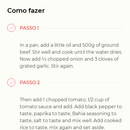
Como fazer
PASSO 1
In a pan, add a little oil and 500g of ground
beef. Stir well and cook until the water dries.
Now add ½ chopped onion and 3 cloves of
grated garlic. Stir again.
PASSO 2
Then add 1 chopped tomato, 1/2 cup of
tomato sauce and add. Add black pepper to
taste, paprika to taste, Bahia seasoning to
taste, salt to taste and mix well. Add cooked
rice to taste, mix again and set aside.