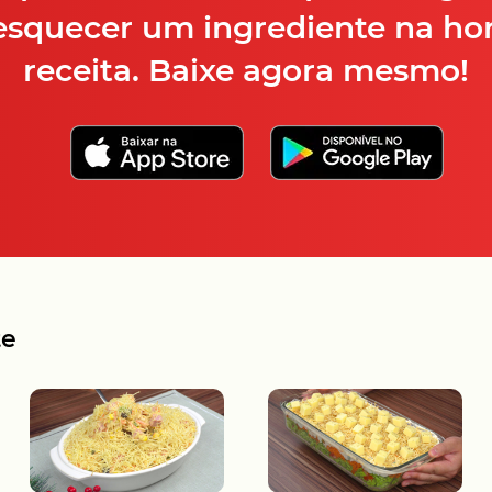
esquecer um ingrediente na hor
receita. Baixe agora mesmo!
te